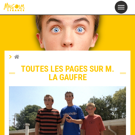
alcolm
M
France
TOUTES LES PAGES SUR M.
LA GAUFRE