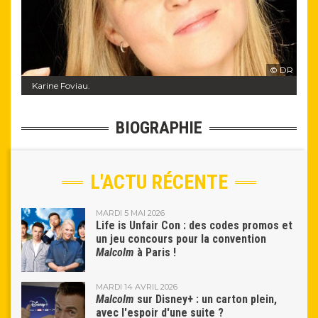
© DR
Karine Foviau.
BIOGRAPHIE
L'ACTU RÉCENTE
MARDI 5 MAI 2026
Life is Unfair Con : des codes promos et
un jeu concours pour la convention
Malcolm
à Paris !
MARDI 14 AVRIL 2026
Malcolm
sur Disney+ : un carton plein,
avec l'espoir d'une suite ?