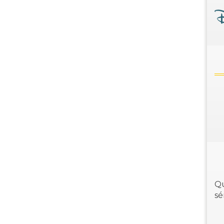
Qu
sé