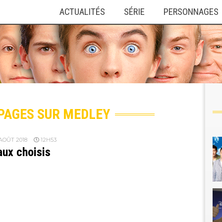
ACTUALITÉS
SÉRIE
PERSONNAGES
colm
nce
PAGES SUR MEDLEY
AOÛT 2018
12H53
ux choisis