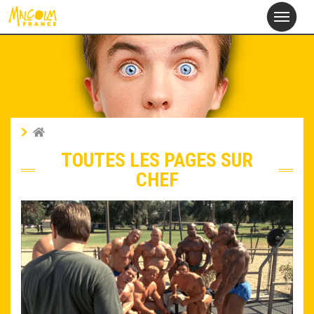
alcolm
M
France
TOUTES LES PAGES SUR
CHEF