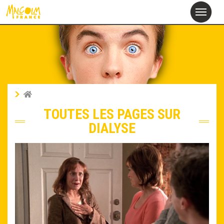
alcolm
M
France
TOUTES LES PAGES SUR
DIALYSE