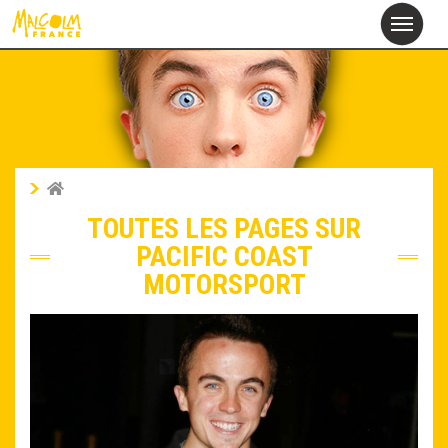
alcolm
M
France
TOUTES LES PAGES SUR
PACIFIC COAST
MOTORSPORT