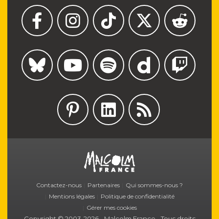
M
Contactez-nous
Partenaires
Qui sommes-nous ?
Mentions légales
Politique de confidentialité
Gérer mes cookies
Copyright © 2003-2026
-
Malcolm France
-
Tous droits