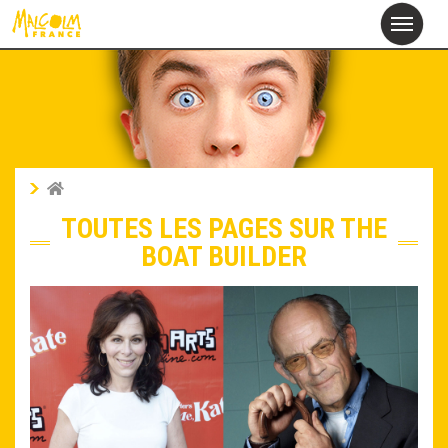
alcolm
M
France
TOUTES LES PAGES SUR THE
BOAT BUILDER