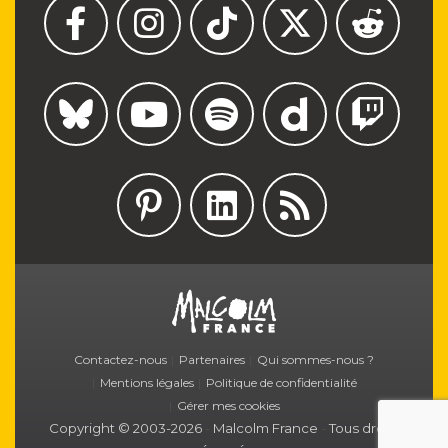
M
Contactez-nous
Partenaires
Qui sommes-nous ?
Mentions légales
Politique de confidentialité
Gérer mes cookies
Copyright © 2003-2026
-
Malcolm France
-
Tous droits