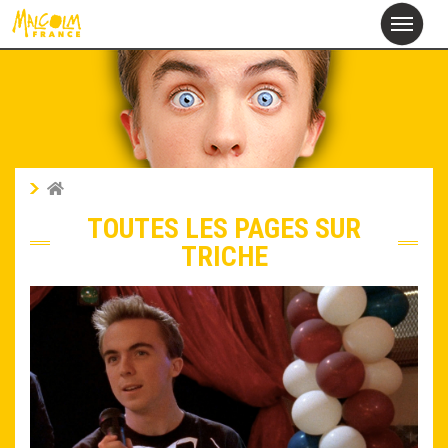
alcolm
M
France
TOUTES LES PAGES SUR
TRICHE