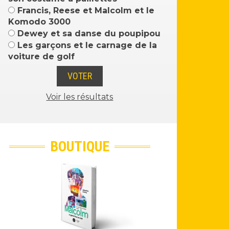
Francis, Reese et Malcolm et le
Komodo 3000
Dewey et sa danse du poupipou
Les garçons et le carnage de la
voiture de golf
Voir les résultats
BOUTIQUE
Malcolm - L'intégrale - Saisons 1 à 7
(2021)
59€
99