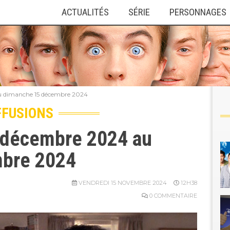
ACTUALITÉS
SÉRIE
PERSONNAGES
colm
u dimanche 15 décembre 2024
nce
FFUSIONS
 décembre 2024 au
bre 2024
VENDREDI 15 NOVEMBRE 2024
12H38
0 COMMENTAIRE