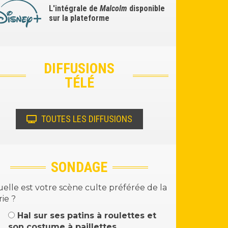
L'intégrale de
Malcolm
disponible
sur la plateforme
DIFFUSIONS
TÉLÉ
TOUTES LES DIFFUSIONS
SONDAGE
elle est votre scène culte préférée de la
rie ?
Hal sur ses patins à roulettes et
son costume à paillettes