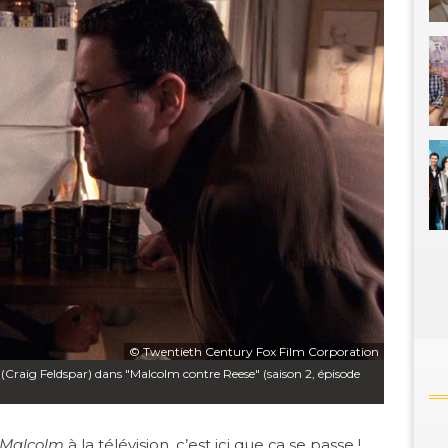
© Twentieth Century Fox Film Corporation
(Craig Feldspar) dans "Malcolm contre Reese" (saison 2, épisode
Malcolm
à la télévision, c’est ici que ça se passe !