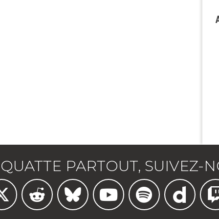
Au fond de la classe avec Malcolm
génie face au réel
24€
90
JE LE VEUX !
QUATTE PARTOUT, SUIVEZ-N