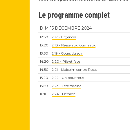
Le programme complet
DIM 15 DÉCEMBRE 2024
12:50
2.17 - Urgences
13:20
2.18 - Reese aux fourneaux
13:50
2.19 - Cours du soir
14:20
2.20 - Pile et face
14:50
2.21 - Malcolm contre Reese
15:20
2.22 - Un pour tous
15:50
2.23 - Fête foraine
16:10
2.24 - Débâcle