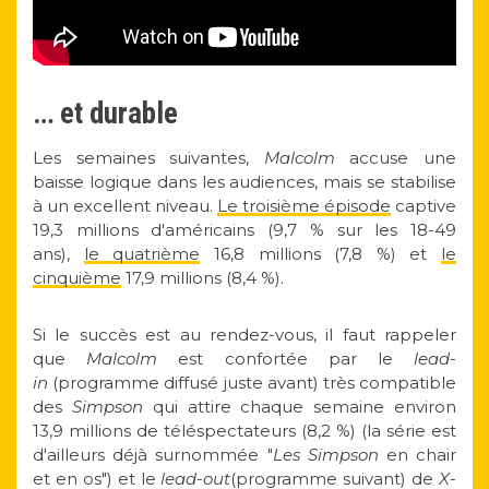
… et durable
Les semaines suivantes,
Malcolm
accuse une
baisse logique dans les audiences, mais se stabilise
à un excellent niveau.
Le troisième épisode
captive
19,3 millions d'américains (9,7 % sur les 18-49
ans),
le quatrième
16,8 millions (7,8 %) et
le
cinquième
17,9 millions (8,4 %).
Si le succès est au rendez-vous, il faut rappeler
que
Malcolm
est confortée par le
lead-
in
(programme diffusé juste avant) très compatible
des
Simpson
qui attire chaque semaine environ
13,9 millions de téléspectateurs (8,2 %) (la série est
d'ailleurs déjà surnommée "
Les Simpson
en chair
et en os") et le
lead-out
(programme suivant) de
X-