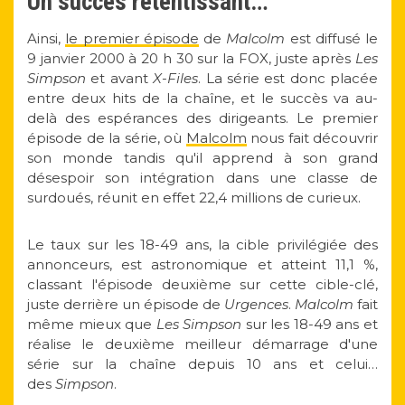
Un succès retentissant…
Ainsi,
le premier épisode
de
Malcolm
est diffusé le
9 janvier 2000 à 20 h 30 sur la FOX, juste après
Les
Simpson
et avant
X-Files
. La série est donc placée
entre deux hits de la chaîne, et le succès va au-
delà des espérances des dirigeants. Le premier
épisode de la série, où
Malcolm
nous fait découvrir
son monde tandis qu'il apprend à son grand
désespoir son intégration dans une classe de
surdoués, réunit en effet 22,4 millions de curieux.
Le taux sur les 18-49 ans, la cible privilégiée des
annonceurs, est astronomique et atteint 11,1 %,
classant l'épisode deuxième sur cette cible-clé,
juste derrière un épisode de
Urgences
.
Malcolm
fait
même mieux que
Les Simpson
sur les 18-49 ans et
réalise le deuxième meilleur démarrage d'une
série sur la chaîne depuis 10 ans et celui…
des
Simpson
.